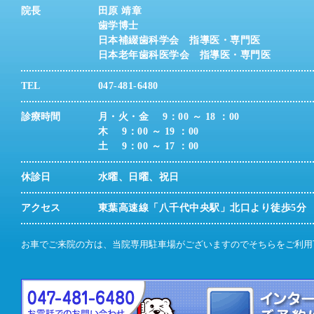
院長
田原 靖章
歯学博士
日本補綴歯科学会 指導医・専門医
日本老年歯科医学会 指導医・専門医
TEL
047-481-6480
診療時間
月・火・金
9：00 ～ 18 ：00
木
9：00 ～ 19 ：00
土
9：00 ～ 17 ：00
休診日
水曜、日曜、祝日
アクセス
東葉高速線「八千代中央駅」北口より徒歩5分
お車でご来院の方は、当院専用駐車場がございますのでそちらをご利用